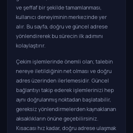
ve şeffaf bir şekilde tamamlanması,
kullanıcı deneyiminin merkezinde yer
alır. Bu sayfa, doğru ve güncel adrese
yönlendirerek bu sürecin ilk adımını
kolaylaştırır.
Çekim işlemlerinde önemli olan; talebin
nereye iletildiğinin net olması ve doğru
adres üzerinden ilerlemesidir. Güncel
bağlantıyı takip ederek işlemlerinizi hep
aynı doğrulanmış noktadan başlatabilir,
gereksiz yönlendirmelerden kaynaklanan
aksaklıkların önüne geçebilirsiniz.
Kısacası hız kadar, doğru adrese ulaşmak