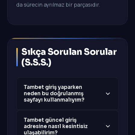
da sürecin ayrılmaz bir parçasıdır.
Sıkça Sorulan Sorular
(S.S.S.)
Tambet giriş yaparken
neden bu doğrulanmış
sayfayı kullanmalıyım?
Arama sonuçlarında karşınıza çıkan pek
Tambet güncel giriş
çok sonuç, orijinal arayüzü kopyalayan
adresine nasıl kesintisiz
taklit sayfalar olabilir. Doğrulanmış bir
ulaşabilirim?