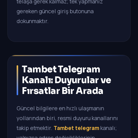
telaşa gerek kalmaz; tek yapmanız
gereken güncel giriş butonuna
dokunmaktır.
Tambet Telegram
Kanalı: Duyurular ve
Fırsatlar Bir Arada
Güncel bilgilere en hızlı ulaşmanın
yollarından biri, resmi duyuru kanallarını
takip etmektir.
Tambet telegram
kanalı;
yalnızca adres değişikliklerinin