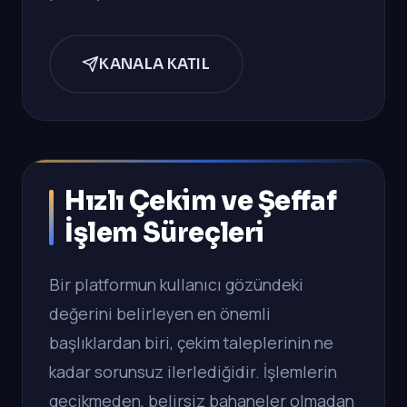
KANALA KATIL
Hızlı Çekim ve Şeffaf
İşlem Süreçleri
Bir platformun kullanıcı gözündeki
değerini belirleyen en önemli
başlıklardan biri, çekim taleplerinin ne
kadar sorunsuz ilerlediğidir. İşlemlerin
gecikmeden, belirsiz bahaneler olmadan