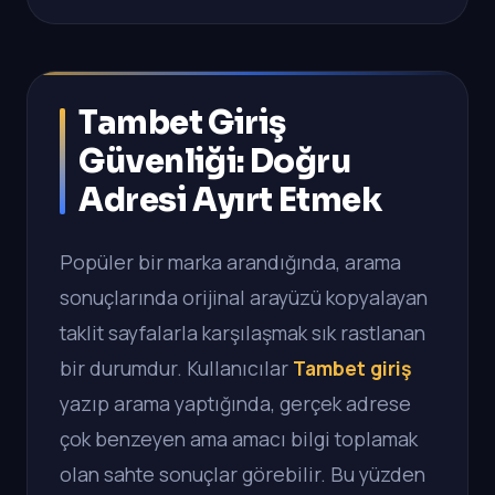
Tambet Giriş
Güvenliği: Doğru
Adresi Ayırt Etmek
Popüler bir marka arandığında, arama
sonuçlarında orijinal arayüzü kopyalayan
taklit sayfalarla karşılaşmak sık rastlanan
bir durumdur. Kullanıcılar
Tambet giriş
yazıp arama yaptığında, gerçek adrese
çok benzeyen ama amacı bilgi toplamak
olan sahte sonuçlar görebilir. Bu yüzden