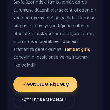
Sayfa üzerindeki tüm butonlar, adres
durumunu düzenli olarak kontrol eden bir
yönlendirme mantığına bağlıdır. Herhangi
bir güncelleme yaşandığında butonlar
otomatik olarak yeni adrese işaret eder;
sizin manuel olarak yeni domain
aramanıza gerek kalmaz.
Tambet giriş
deneyimini basit, sade ve hızlı tutmayı
ilke edindik.
GÜNCEL GİRİŞE GEÇ
TELEGRAM KANALI