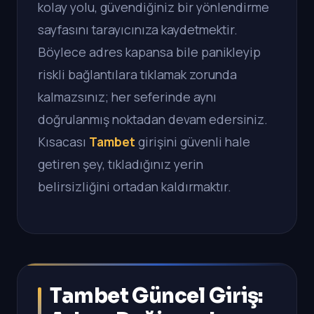
kolay yolu, güvendiğiniz bir yönlendirme
sayfasını tarayıcınıza kaydetmektir.
Böylece adres kapansa bile panikleyip
riskli bağlantılara tıklamak zorunda
kalmazsınız; her seferinde aynı
doğrulanmış noktadan devam edersiniz.
Kısacası
Tambet
girişini güvenli hale
getiren şey, tıkladığınız yerin
belirsizliğini ortadan kaldırmaktır.
Tambet Güncel Giriş: