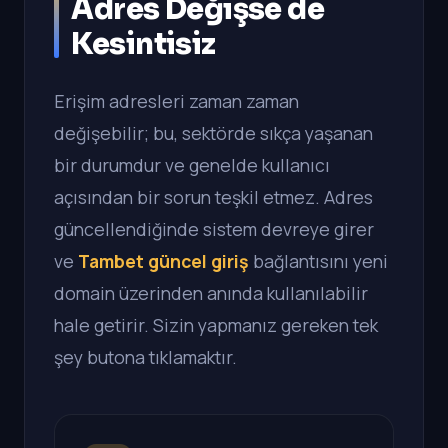
Adres Değişse de
Kesintisiz
Erişim adresleri zaman zaman
değişebilir; bu, sektörde sıkça yaşanan
bir durumdur ve genelde kullanıcı
açısından bir sorun teşkil etmez. Adres
güncellendiğinde sistem devreye girer
ve
Tambet güncel giriş
bağlantısını yeni
domain üzerinden anında kullanılabilir
hale getirir. Sizin yapmanız gereken tek
şey butona tıklamaktır.