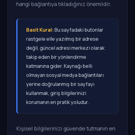
hangi bağlantıya tıkladığınız önemlidir.
Basit Kural:
Bu sayfadaki butonlar
rastgele elle yazılmış bir adrese
değil, güncel adresi merkezi olarak
takip eden bir yönlendirme
katmanına gider. Kaynağı belli
olmayan sosyal medya bağlantıları
yerine doğrulanmış bir sayfayı
kullanmak, giriş bilgilerinizi
korumanın en pratik yoludur.
Kişisel bilgilerinizi güvende tutmanın en