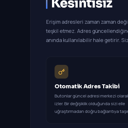
Kesintisiz
Erişim adresleri zaman zaman değiş
teşkil etmez. Adres güncellendiği
anında kullanılabilir hale getirir. 
Otomatik Adres Takibi
Butonlar güncel adresi merkezi olara
izler. Bir değişiklik olduğunda sizi elle
uğraştırmadan doğru bağlantıya taşır