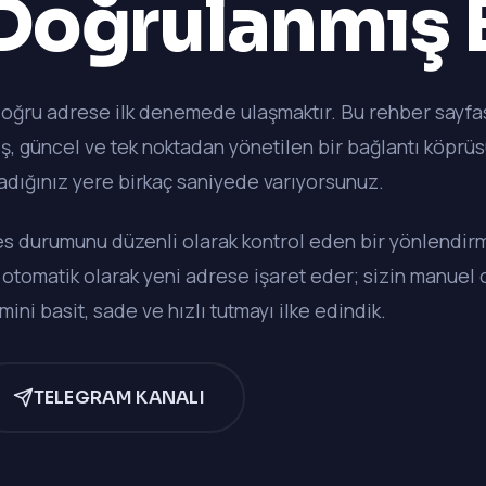
 Doğrulanmış 
, doğru adrese ilk denemede ulaşmaktır. Bu rehber sayfa
ş, güncel ve tek noktadan yönetilen bir bağlantı köprü
adığınız yere birkaç saniyede varıyorsunuz.
es durumunu düzenli olarak kontrol eden bir yönlendirm
otomatik olarak yeni adrese işaret eder; sizin manuel
ini basit, sade ve hızlı tutmayı ilke edindik.
TELEGRAM KANALI