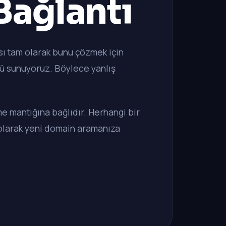
Bağlantı
sı tam olarak bunu çözmek için
sü sunuyoruz. Böylece yanlış
e mantığına bağlıdır. Herhangi bir
 olarak yeni domain aramanıza