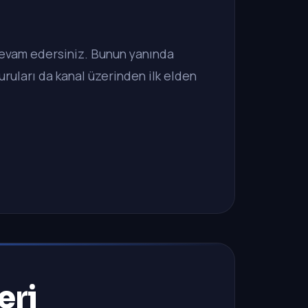
 devam edersiniz. Bunun yanında
ruları da kanal üzerinden ilk elden
eri