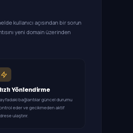
elde kullanıcı açısından bir sorun
tısını yeni domain üzerinden
Hızlı Yönlendirme
ayfadaki bağlantılar güncel durumu
ontrol eder ve gecikmeden aktif
drese ulaştırır.