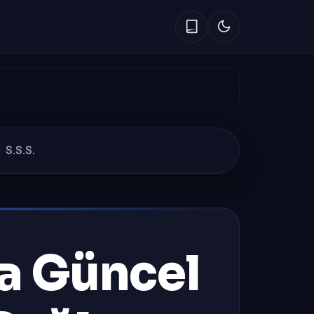
S.S.S.
da Güncel