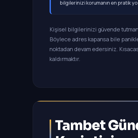
bilgilerinizi korumanın en pratik yo
Kişisel bilgilerinizi güvende tutma
Böylece adres kapansa bile panikle
noktadan devam edersiniz. Kısaca
kaldırmaktır.
Tambet Günc