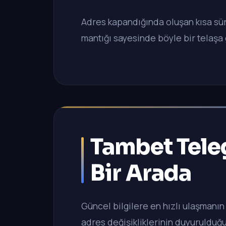
Adres kapandığında oluşan kısa süre
mantığı sayesinde böyle bir telaşa
Tambet Teleg
Bir Arada
Güncel bilgilere en hızlı ulaşmanın 
adres değişikliklerinin duyurulduğu