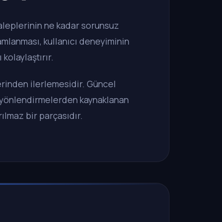
taleplerinin ne kadar sorunsuz
mamlanması, kullanıcı deneyiminin
kolaylaştırır.
erinden ilerlemesidir. Güncel
iz yönlendirmelerden kaynaklanan
ılmaz bir parçasıdır.