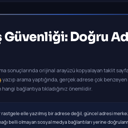
 Güvenliği: Doğru Ad
a sonuçlarında orijinal arayüzü kopyalayan taklit sayfal
ş
yazıp arama yaptığında, gerçek adrese çok benzeyen 
 hangi bağlantıya tıkladığınız önemlidir.
rastgele elle yazılmış bir adrese değil, güncel adresi merkez
ğı belli olmayan sosyal medya bağlantıları yerine doğrulanmı