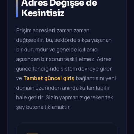
Adres Değişse de
Kesintisiz
Erişim adresleri zaman zaman
değişebilir; bu, sektörde sıkça yaşanan
bir durumdur ve genelde kullanıcı
açısından bir sorun teşkil etmez. Adres
güncellendiğinde sistem devreye girer
ve
Tambet güncel giriş
bağlantısını yeni
domain üzerinden anında kullanılabilir
hale getirir. Sizin yapmanız gereken tek
şey butona tıklamaktır.