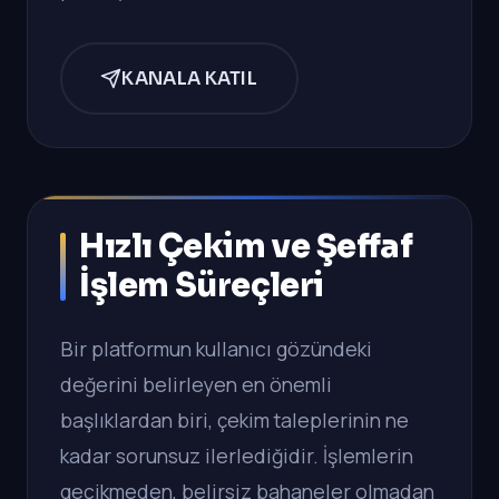
KANALA KATIL
Hızlı Çekim ve Şeffaf
İşlem Süreçleri
Bir platformun kullanıcı gözündeki
değerini belirleyen en önemli
başlıklardan biri, çekim taleplerinin ne
kadar sorunsuz ilerlediğidir. İşlemlerin
gecikmeden, belirsiz bahaneler olmadan