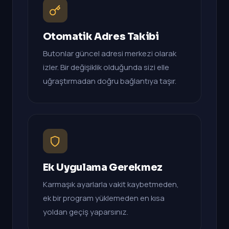
Otomatik Adres Takibi
Butonlar güncel adresi merkezi olarak
izler. Bir değişiklik olduğunda sizi elle
uğraştırmadan doğru bağlantıya taşır.
Ek Uygulama Gerekmez
Karmaşık ayarlarla vakit kaybetmeden,
ek bir program yüklemeden en kısa
yoldan geçiş yaparsınız.