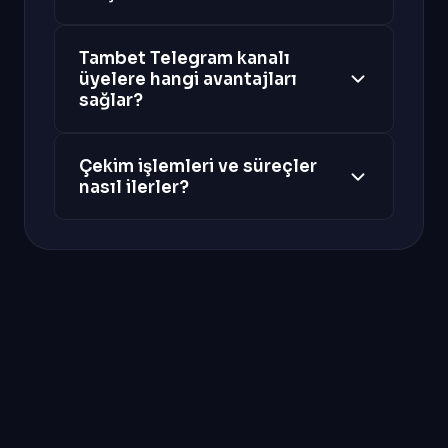
yönlendirme sayfası üzerinden
Bu sayfadaki butonlar, adres
ilerlemek, Tambet giriş bilgilerinizin
Tambet Telegram kanalı
değişikliklerini otomatik takip eden bir
yanlış ellere geçmesini önler ve doğru
üyelere hangi avantajları
yönlendirme katmanına bağlıdır. Domain
sağlar?
adrese ilk denemede ulaşmanızı sağlar.
güncellendiğinde bile Tambet güncel
Tambet Telegram kanalında yalnızca
giriş adresine tek tıkla, ek bir
Çekim işlemleri ve süreçler
güncel adres duyuruları değil; anlık
uygulamaya ihtiyaç duymadan
nasıl ilerler?
kampanya bilgileri, dönem dönem
ulaşırsınız.
paylaşılan promosyon kodları ve etkinlik
İşlemlerde en önemli nokta, talebin
hatırlatmaları da yer alır. Kanal, güncel
doğru ve güncel adres üzerinden
kalmanın en pratik yollarından biridir.
iletilmesidir. Bu sayfa sizi doğrulanmış
bağlantıya yönlendirerek sürecin ilk
adımını kolaylaştırır; böylece hep aynı
noktadan, sade ve şeffaf bir şekilde
devam edebilirsiniz.