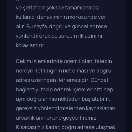
ve şeffaf bir şekilde tamamlanması,
kullanıcı deneyiminin merkezinde yer
alır. Bu sayfa, doğru ve güncel adrese
yönlendirerek bu sürecin ilk adımını
kolaylaştırır.
Çekim işlemlerinde önemli olan; talebin
nereye iletildiğinin net olması ve doğru
adres üzerinden ilerlemesidir. Güncel
bağlantıyı takip ederek işlemlerinizi hep
aynı doğrulanmış noktadan başlatabilir,
gereksiz yönlendirmelerden kaynaklanan
aksaklıkların önüne geçebilirsiniz.
Kısacası hız kadar, doğru adrese ulaşmak