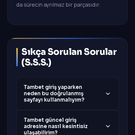
da sürecin ayrılmaz bir parçasıdır.
Sıkça Sorulan Sorular
(S.S.S.)
Tambet giriş yaparken
neden bu doğrulanmış
sayfayı kullanmalıyım?
Arama sonuçlarında karşınıza çıkan pek
Tambet güncel giriş
çok sonuç, orijinal arayüzü kopyalayan
adresine nasıl kesintisiz
taklit sayfalar olabilir. Doğrulanmış bir
ulaşabilirim?