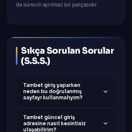
da sürecin ayrılmaz bir parçasıdır.
Sıkça Sorulan Sorular
(S.S.S.)
Tambet giriş yaparken
neden bu doğrulanmış
sayfayı kullanmalıyım?
Arama sonuçlarında karşınıza çıkan pek
Tambet güncel giriş
çok sonuç, orijinal arayüzü kopyalayan
adresine nasıl kesintisiz
taklit sayfalar olabilir. Doğrulanmış bir
ulaşabilirim?