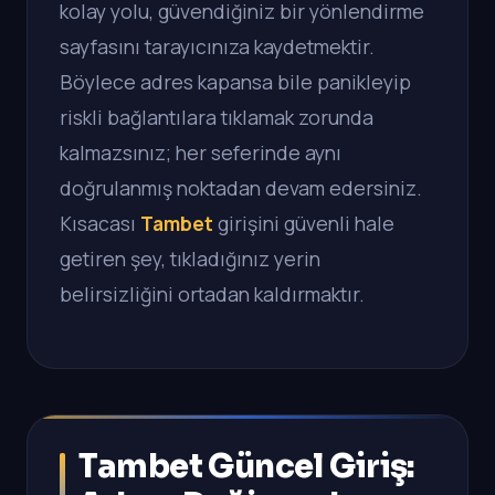
kolay yolu, güvendiğiniz bir yönlendirme
sayfasını tarayıcınıza kaydetmektir.
Böylece adres kapansa bile panikleyip
riskli bağlantılara tıklamak zorunda
kalmazsınız; her seferinde aynı
doğrulanmış noktadan devam edersiniz.
Kısacası
Tambet
girişini güvenli hale
getiren şey, tıkladığınız yerin
belirsizliğini ortadan kaldırmaktır.
Tambet Güncel Giriş: