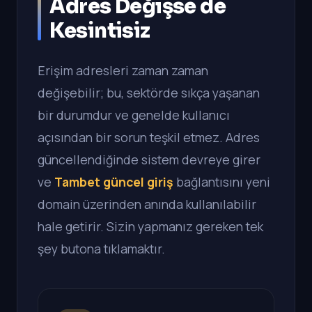
Adres Değişse de
Kesintisiz
Erişim adresleri zaman zaman
değişebilir; bu, sektörde sıkça yaşanan
bir durumdur ve genelde kullanıcı
açısından bir sorun teşkil etmez. Adres
güncellendiğinde sistem devreye girer
ve
Tambet güncel giriş
bağlantısını yeni
domain üzerinden anında kullanılabilir
hale getirir. Sizin yapmanız gereken tek
şey butona tıklamaktır.