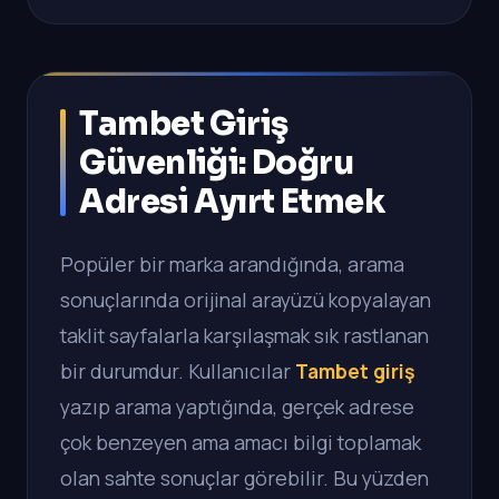
Tambet Giriş
Güvenliği: Doğru
Adresi Ayırt Etmek
Popüler bir marka arandığında, arama
sonuçlarında orijinal arayüzü kopyalayan
taklit sayfalarla karşılaşmak sık rastlanan
bir durumdur. Kullanıcılar
Tambet giriş
yazıp arama yaptığında, gerçek adrese
çok benzeyen ama amacı bilgi toplamak
olan sahte sonuçlar görebilir. Bu yüzden