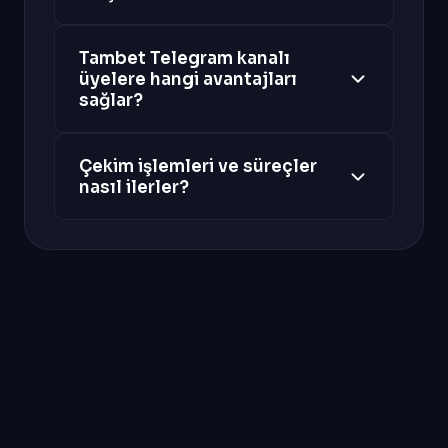
yönlendirme sayfası üzerinden
Bu sayfadaki butonlar, adres
ilerlemek, Tambet giriş bilgilerinizin
Tambet Telegram kanalı
değişikliklerini otomatik takip eden bir
yanlış ellere geçmesini önler ve doğru
üyelere hangi avantajları
yönlendirme katmanına bağlıdır. Domain
sağlar?
adrese ilk denemede ulaşmanızı sağlar.
güncellendiğinde bile Tambet güncel
Tambet Telegram kanalında yalnızca
giriş adresine tek tıkla, ek bir
Çekim işlemleri ve süreçler
güncel adres duyuruları değil; anlık
uygulamaya ihtiyaç duymadan
nasıl ilerler?
kampanya bilgileri, dönem dönem
ulaşırsınız.
paylaşılan promosyon kodları ve etkinlik
İşlemlerde en önemli nokta, talebin
hatırlatmaları da yer alır. Kanal, güncel
doğru ve güncel adres üzerinden
kalmanın en pratik yollarından biridir.
iletilmesidir. Bu sayfa sizi doğrulanmış
bağlantıya yönlendirerek sürecin ilk
adımını kolaylaştırır; böylece hep aynı
noktadan, sade ve şeffaf bir şekilde
devam edebilirsiniz.