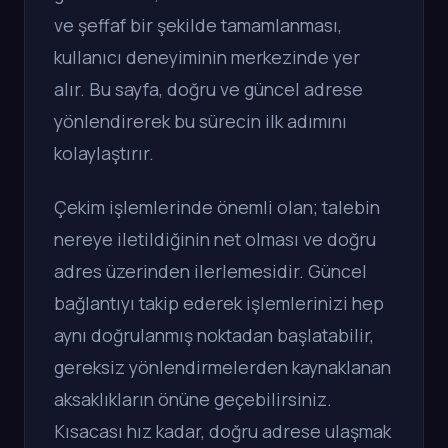
ve şeffaf bir şekilde tamamlanması,
kullanıcı deneyiminin merkezinde yer
alır. Bu sayfa, doğru ve güncel adrese
yönlendirerek bu sürecin ilk adımını
kolaylaştırır.
Çekim işlemlerinde önemli olan; talebin
nereye iletildiğinin net olması ve doğru
adres üzerinden ilerlemesidir. Güncel
bağlantıyı takip ederek işlemlerinizi hep
aynı doğrulanmış noktadan başlatabilir,
gereksiz yönlendirmelerden kaynaklanan
aksaklıkların önüne geçebilirsiniz.
Kısacası hız kadar, doğru adrese ulaşmak