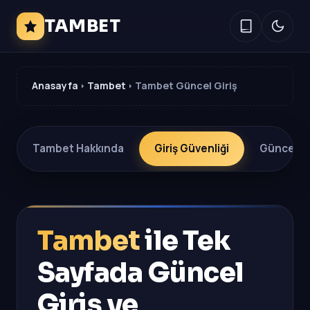
TAMBET
Anasayfa
Tambet
Tambet Güncel Giriş
Tambet Hakkında
Giriş Güvenliği
Güncel A
Tambet
ile Tek
Sayfada Güncel
Giriş ve