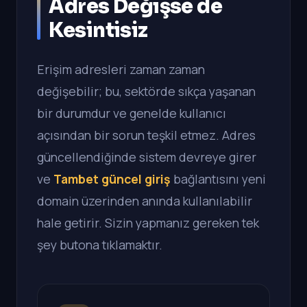
Adres Değişse de
Kesintisiz
Erişim adresleri zaman zaman
değişebilir; bu, sektörde sıkça yaşanan
bir durumdur ve genelde kullanıcı
açısından bir sorun teşkil etmez. Adres
güncellendiğinde sistem devreye girer
ve
Tambet güncel giriş
bağlantısını yeni
domain üzerinden anında kullanılabilir
hale getirir. Sizin yapmanız gereken tek
şey butona tıklamaktır.