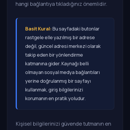
hangi bağlantıya tıkladığınız önemlidir.
Basit Kural:
Bu sayfadaki butonlar
rastgele elle yazılmış bir adrese
değil, güncel adresi merkezi olarak
takip eden bir yönlendirme
katmanına gider. Kaynağı belli
olmayan sosyal medya bağlantıları
yerine doğrulanmış bir sayfayı
kullanmak, giriş bilgilerinizi
korumanın en pratik yoludur.
Kişisel bilgilerinizi güvende tutmanın en