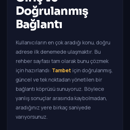
Doğrulanmış
Bağlantı
Kullanıcıların en çok aradığı konu, doğru
adrese ilk denemede ulaşmaktır. Bu
rehber sayfası tam olarak bunu çözmek
için hazırlandı:
Tambet
için doğrulanmış,
güncel ve tek noktadan yönetilen bir
bağlantı köprüsü sunuyoruz. Böylece
yanlış sonuçlar arasında kaybolmadan,
aradığınız yere birkaç saniyede
varıyorsunuz.