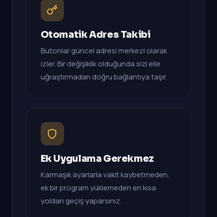
Otomatik Adres Takibi
Butonlar güncel adresi merkezi olarak
izler. Bir değişiklik olduğunda sizi elle
uğraştırmadan doğru bağlantıya taşır.
Ek Uygulama Gerekmez
Karmaşık ayarlarla vakit kaybetmeden,
ek bir program yüklemeden en kısa
yoldan geçiş yaparsınız.