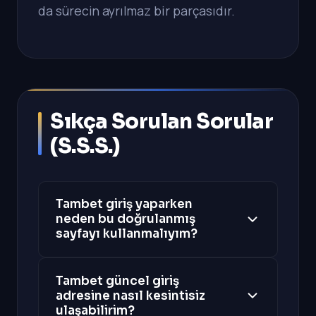
da sürecin ayrılmaz bir parçasıdır.
Sıkça Sorulan Sorular
(S.S.S.)
Tambet giriş yaparken
neden bu doğrulanmış
sayfayı kullanmalıyım?
Arama sonuçlarında karşınıza çıkan pek
Tambet güncel giriş
çok sonuç, orijinal arayüzü kopyalayan
adresine nasıl kesintisiz
taklit sayfalar olabilir. Doğrulanmış bir
ulaşabilirim?