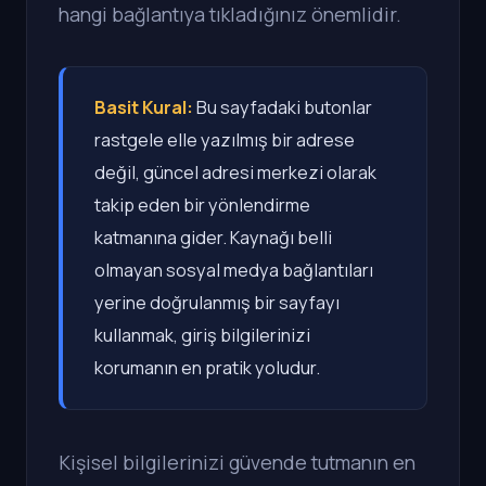
hangi bağlantıya tıkladığınız önemlidir.
Basit Kural:
Bu sayfadaki butonlar
rastgele elle yazılmış bir adrese
değil, güncel adresi merkezi olarak
takip eden bir yönlendirme
katmanına gider. Kaynağı belli
olmayan sosyal medya bağlantıları
yerine doğrulanmış bir sayfayı
kullanmak, giriş bilgilerinizi
korumanın en pratik yoludur.
Kişisel bilgilerinizi güvende tutmanın en