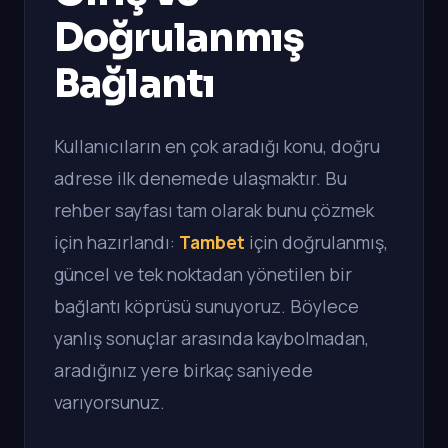
Doğrulanmış
Bağlantı
Kullanıcıların en çok aradığı konu, doğru
adrese ilk denemede ulaşmaktır. Bu
rehber sayfası tam olarak bunu çözmek
için hazırlandı:
Tambet
için doğrulanmış,
güncel ve tek noktadan yönetilen bir
bağlantı köprüsü sunuyoruz. Böylece
yanlış sonuçlar arasında kaybolmadan,
aradığınız yere birkaç saniyede
varıyorsunuz.