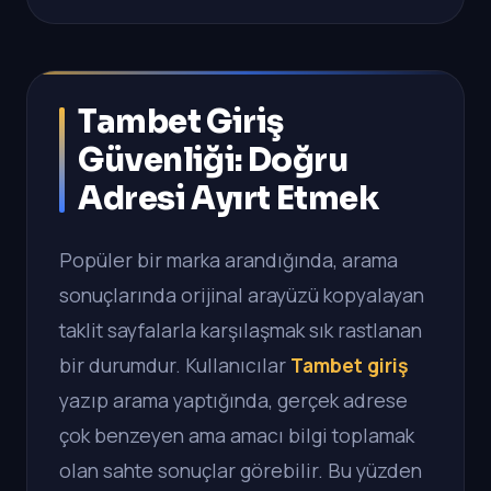
Tambet Giriş
Güvenliği: Doğru
Adresi Ayırt Etmek
Popüler bir marka arandığında, arama
sonuçlarında orijinal arayüzü kopyalayan
taklit sayfalarla karşılaşmak sık rastlanan
bir durumdur. Kullanıcılar
Tambet giriş
yazıp arama yaptığında, gerçek adrese
çok benzeyen ama amacı bilgi toplamak
olan sahte sonuçlar görebilir. Bu yüzden