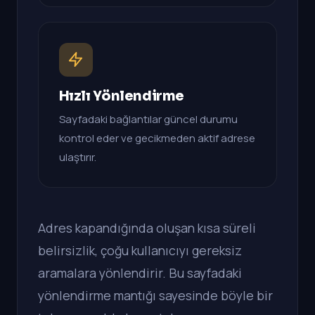
Hızlı Yönlendirme
Sayfadaki bağlantılar güncel durumu
kontrol eder ve gecikmeden aktif adrese
ulaştırır.
Adres kapandığında oluşan kısa süreli
belirsizlik, çoğu kullanıcıyı gereksiz
aramalara yönlendirir. Bu sayfadaki
yönlendirme mantığı sayesinde böyle bir