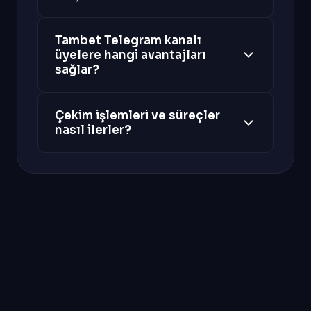
yönlendirme sayfası üzerinden
Bu sayfadaki butonlar, adres
ilerlemek, Tambet giriş bilgilerinizin
Tambet Telegram kanalı
değişikliklerini otomatik takip eden bir
yanlış ellere geçmesini önler ve doğru
üyelere hangi avantajları
yönlendirme katmanına bağlıdır. Domain
sağlar?
adrese ilk denemede ulaşmanızı sağlar.
güncellendiğinde bile Tambet güncel
Tambet Telegram kanalında yalnızca
giriş adresine tek tıkla, ek bir
Çekim işlemleri ve süreçler
güncel adres duyuruları değil; anlık
uygulamaya ihtiyaç duymadan
nasıl ilerler?
kampanya bilgileri, dönem dönem
ulaşırsınız.
paylaşılan promosyon kodları ve etkinlik
İşlemlerde en önemli nokta, talebin
hatırlatmaları da yer alır. Kanal, güncel
doğru ve güncel adres üzerinden
kalmanın en pratik yollarından biridir.
iletilmesidir. Bu sayfa sizi doğrulanmış
bağlantıya yönlendirerek sürecin ilk
adımını kolaylaştırır; böylece hep aynı
noktadan, sade ve şeffaf bir şekilde
devam edebilirsiniz.